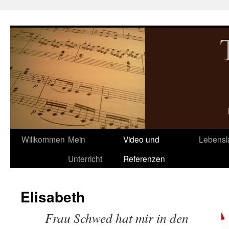
Zum
Inhalt
springen
Willkommen
Mein
Video und
Lebensl
Unterricht
Referenzen
Elisabeth
Frau Schwed hat mir in den